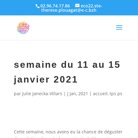
02.96.74.17.86
eco22.ste-
therese.plouagat@e-c.bzh
semaine du 11 au 15
janvier 2021
par
Julie Janecka-Villars
|
J Jan, 2021
|
accueil
,
tps ps
Cette semaine, nous avons eu la chance de déguster