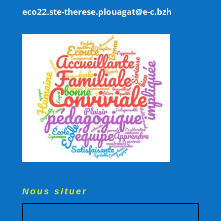
eco22.ste-therese.plouagat@e-c.bzh
Nous situer