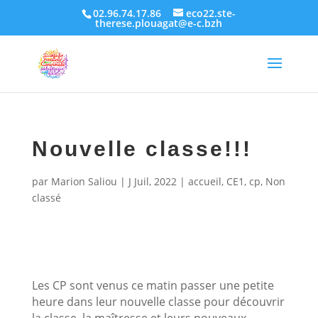
02.96.74.17.86
eco22.ste-
therese.plouagat@e-c.bzh
Nouvelle classe!!!
par
Marion Saliou
|
J Juil, 2022
|
accueil
,
CE1
,
cp
,
Non
classé
Les CP sont venus ce matin passer une petite
heure dans leur nouvelle classe pour découvrir