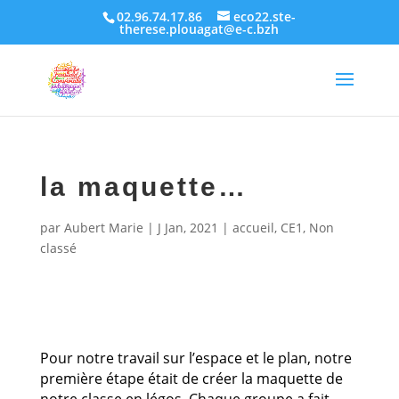
02.96.74.17.86
eco22.ste-
therese.plouagat@e-c.bzh
la maquette…
par
Aubert Marie
|
J Jan, 2021
|
accueil
,
CE1
,
Non
classé
Pour notre travail sur l’espace et le plan, notre
première étape était de créer la maquette de