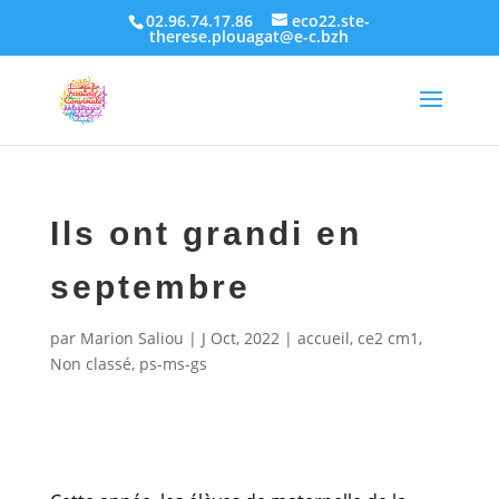
02.96.74.17.86
eco22.ste-
therese.plouagat@e-c.bzh
Ils ont grandi en
septembre
par
Marion Saliou
|
J Oct, 2022
|
accueil
,
ce2 cm1
,
Non classé
,
ps-ms-gs