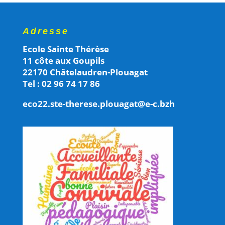
Adresse
Ecole Sainte Thérèse
11 côte aux Goupils
22170 Châtelaudren-Plouagat
Tel : 02 96 74 17 86
eco22.ste-therese.plouagat@e-c.bzh