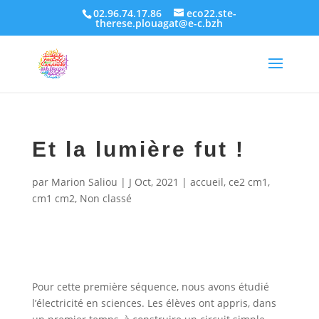
02.96.74.17.86
eco22.ste-
therese.plouagat@e-c.bzh
Et la lumière fut !
par
Marion Saliou
|
J Oct, 2021
|
accueil
,
ce2 cm1
,
cm1 cm2
,
Non classé
Pour cette première séquence, nous avons étudié
l’électricité en sciences. Les élèves ont appris, dans