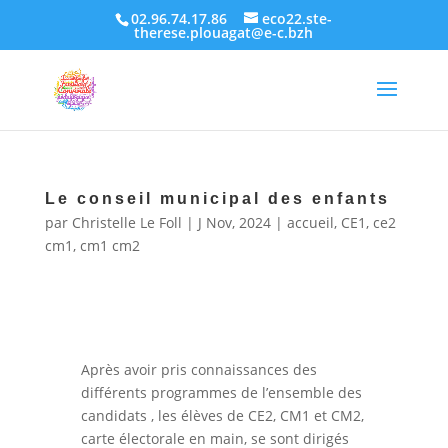
02.96.74.17.86
eco22.ste-
therese.plouagat@e-c.bzh
Le conseil municipal des enfants
par
Christelle Le Foll
|
J Nov, 2024
|
accueil
,
CE1
,
ce2
cm1
,
cm1 cm2
Après avoir pris connaissances des
différents programmes de l’ensemble des
candidats , les élèves de CE2, CM1 et CM2,
carte électorale en main, se sont dirigés