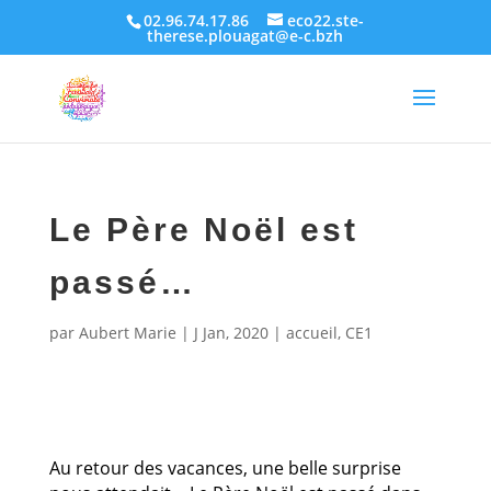
02.96.74.17.86
eco22.ste-
therese.plouagat@e-c.bzh
Le Père Noël est
passé…
par
Aubert Marie
|
J Jan, 2020
|
accueil
,
CE1
Au retour des vacances, une belle surprise