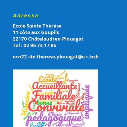
Adresse
Ecole Sainte Thérèse
11 côte aux Goupils
22170 Châtelaudren-Plouagat
Tel : 02 96 74 17 86
eco22.ste-therese.plouagat@e-c.bzh